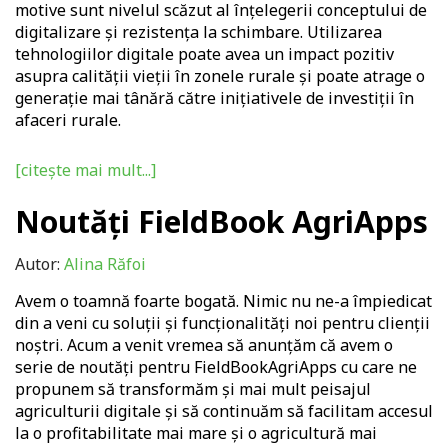
motive sunt nivelul scăzut al înțelegerii conceptului de
digitalizare și rezistența la schimbare. Utilizarea
tehnologiilor digitale poate avea un impact pozitiv
asupra calității vieții în zonele rurale și poate atrage o
generație mai tânără către inițiativele de investiții în
afaceri rurale.
[citește mai mult...]
Noutăți FieldBook AgriApps
Autor:
Alina Răfoi
Avem o toamnă foarte bogată. Nimic nu ne-a împiedicat
din a veni cu soluții și funcționalități noi pentru clienții
noștri. Acum a venit vremea să anunțăm că avem o
serie de noutăți pentru
FieldBookAgriApps
cu care ne
propunem să transformăm și mai mult peisajul
agriculturii digitale și să continuăm să facilitam accesul
la o profitabilitate mai mare și o agricultură mai