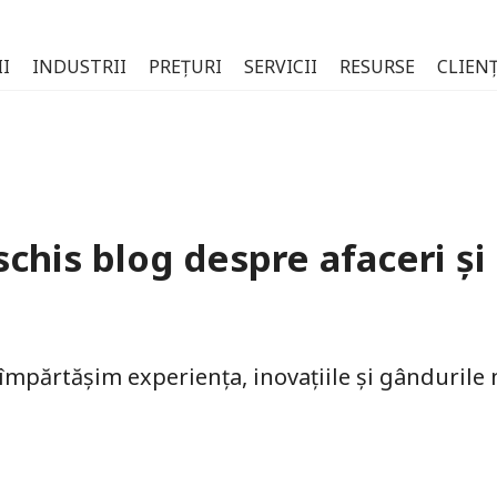
I
INDUSTRII
PREȚURI
SERVICII
RESURSE
CLIENȚ
schis blog despre afaceri și
 împărtășim experiența, inovațiile și gândurile