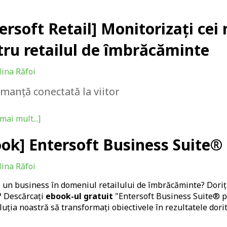
ersoft Retail] Monitorizați cei
tru retailul de îmbrăcăminte
lina Răfoi
manță conectată la viitor
mai mult...]
ok] Entersoft Business Suite®
lina Răfoi
i un business în domeniul retailului de îmbrăcăminte?
Doriț
? Descărcați
ebook-ul gratuit
"
Entersoft Business Suite® p
luția noastră să transformați obiectivele în rezultatele dorit