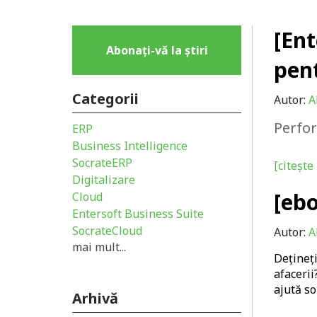
[Ent
Abonați-vă la știri
pen
Categorii
Autor:
A
Perfor
ERP
Business Intelligence
SocrateERP
[citește 
Digitalizare
[ebo
Cloud
Entersoft Business Suite
SocrateCloud
Autor:
A
mai mult...
Dețineț
afacerii
ajută so
Arhivă