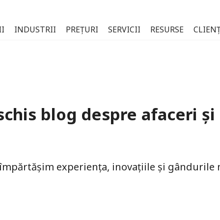
I
INDUSTRII
PREȚURI
SERVICII
RESURSE
CLIENȚ
schis blog despre afaceri și
 împărtășim experiența, inovațiile și gândurile