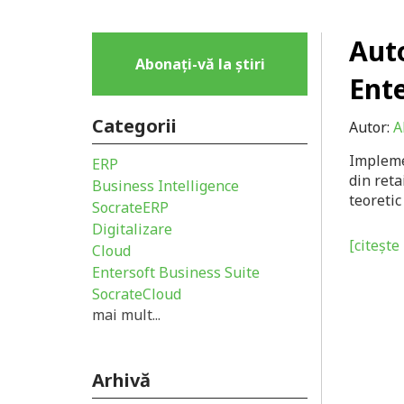
Auto
Abonați-vă la știri
Ente
Categorii
Autor:
A
Impleme
ERP
din reta
Business Intelligence
teoretic
SocrateERP
Digitalizare
[citește 
Cloud
Entersoft Business Suite
SocrateCloud
mai mult...
Arhivă