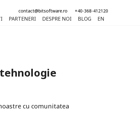
contact@bitsoftware.ro
+40-368-412120
I
PARTENERI
DESPRE NOI
BLOG
EN
 tehnologie
 noastre cu comunitatea