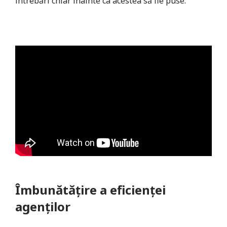
întrebări chiar înainte ca acestea să fie puse.
Îmbunătățire a eficienței
agenților