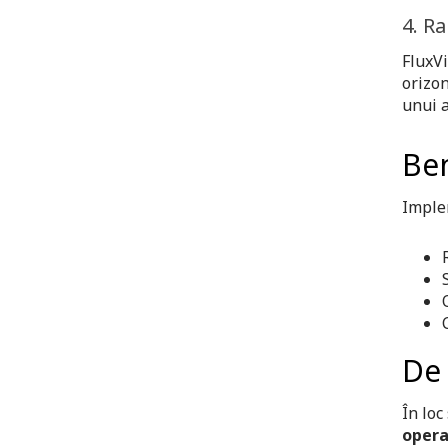
4. R
FluxVi
orizon
unui a
Ben
Implem
De 
În loc
opera