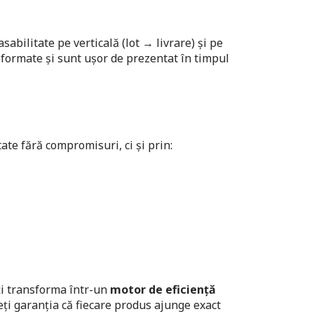
abilitate pe verticală (lot → livrare) și pe
se formate și sunt ușor de prezentat în timpul
te fără compromisuri, ci și prin:
ă
eți transforma într-un
motor de eficiență
ți garanția că fiecare produs ajunge exact