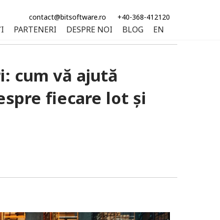
contact@bitsoftware.ro
+40-368-412120
I
PARTENERI
DESPRE NOI
BLOG
EN
i: cum vă ajută
spre fiecare lot și