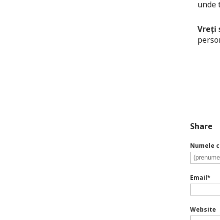
unde t
Vreți
person
Share
Numele c
Email
*
Website