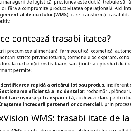
 managerii de logistică, presiunea este dublă: trebuie să ră
ilor, fără a compromite productivitatea operațională. Aici in
ement al depozitului (WMS)
, care transformă trasabilit
itiv.
ce contează trasabilitatea?
trii precum cea alimentară, farmaceutică, cosmetică, automo
entări stricte privind loturile, termenele de expirare, condiț
duce la rechemări costisitoare, sancțiuni sau pierderi de î
rmant permite:
Identificarea rapidă a oricărui lot sau produs
, indiferent 
Gestionarea eficientă a incidentelor
: rechemări, plângeri
Auditare ușoară și transparentă
, cu dovezi clare pentru f
Creșterea încrederii partenerilor comerciali
, prin proces
xVision WMS: trasabilitate de la 
ision WMS, soluția de management al depozitelor dezvoltată