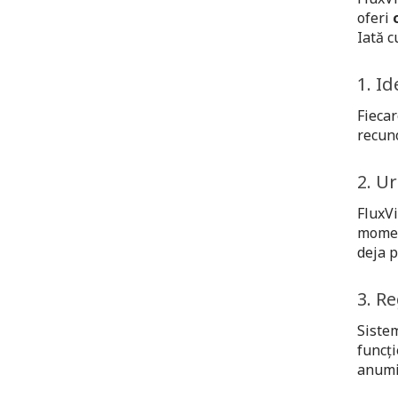
oferi
Iată c
1. I
Fiecar
recuno
2. Ur
FluxVi
moment
deja p
3. Re
Sistem
funcți
anumit