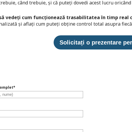
rebuie, când trebuie, și că puteți dovedi acest lucru oricând
 să vedeți cum funcționează trasabilitatea în timp real
alizată și aflați cum puteți obține control total asupra fiecă
Solicitați o prezentare pe
omplet
*