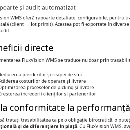
apoarte și audit automatizat
sion WMS oferă rapoarte detaliate, configurabile, pentru tras
tală (client → lot primit). Acestea pot fi exportate în diver
udit.
eficii directe
entarea FluxVision WMS se traduce nu doar prin trasabilita
Reducerea pierderilor și risipei de stoc
Scăderea costurilor de operare și livrare
Optimizarea proceselor de picking și livrare
Creșterea încrederii clienților și partenerilor
la conformitate la performanț
 să tratați trasabilitatea ca pe o obligație birocratică, o put
țională și de diferențiere în piață
. Cu FluxVision WMS, ave