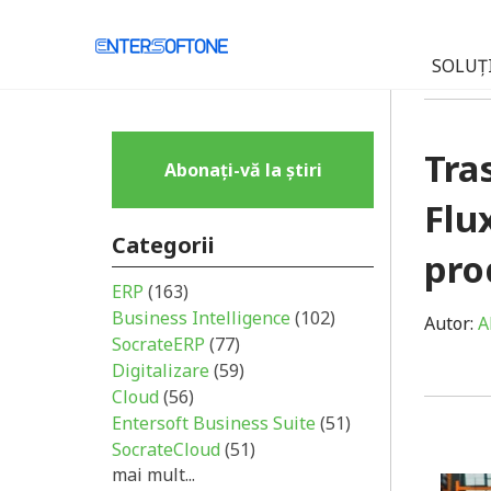
SOLUȚI
Tra
Abonați-vă la știri
Flu
Categorii
pro
ERP
(163)
Business Intelligence
(102)
Autor:
A
SocrateERP
(77)
Digitalizare
(59)
Cloud
(56)
Entersoft Business Suite
(51)
SocrateCloud
(51)
mai mult...