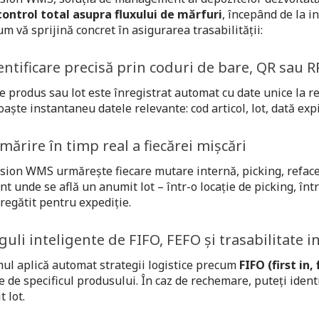
control total asupra fluxului de mărfuri
, începând de la i
um vă sprijină concret în asigurarea trasabilității:
dentificare precisă prin coduri de bare, QR sau R
e produs sau lot este înregistrat automat cu date unice la 
aște instantaneu datele relevante: cod articol, lot, dată expir
mărire în timp real a fiecărei mișcări
sion WMS urmărește fiecare mutare internă, picking, refacere 
 unde se află un anumit lot – într-o locație de picking, în
regătit pentru expediție.
guli inteligente de FIFO, FEFO și trasabilitate i
ul aplică automat strategii logistice precum
FIFO (first in, 
e de specificul produsului. În caz de rechemare, puteți identi
 lot.