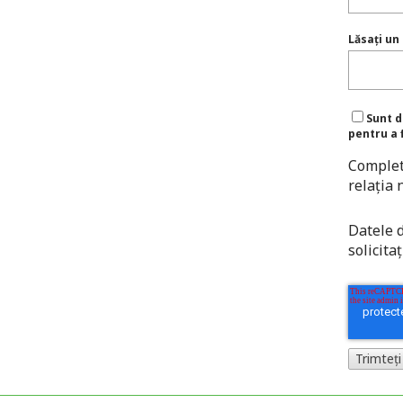
Lăsați un
Sunt d
pentru a 
Completâ
relația 
Datele 
solicita