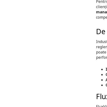
Pentru
clienț
manag
compet
De 
Indus
reglem
poate 
perfo
Flu
FluxV