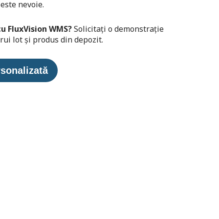
 este nevoie.
 cu FluxVision WMS?
Solicitați o demonstrație
rui lot și produs din depozit.
rsonalizată