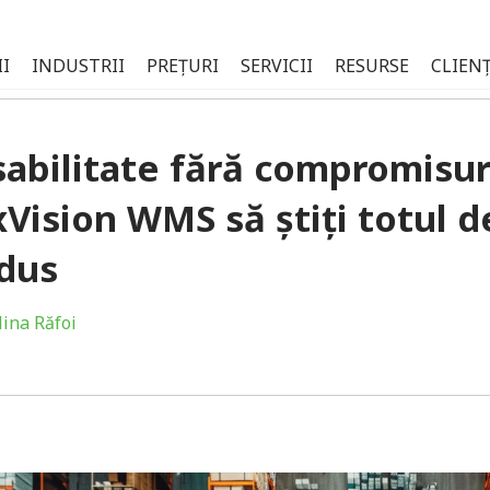
I
INDUSTRII
PREȚURI
SERVICII
RESURSE
CLIENȚ
sabilitate fără compromisur
xVision WMS să știți totul de
dus
lina Răfoi