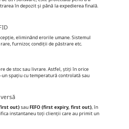
ntrarea în depozit și până la expedierea finală.
FID
recepție, eliminând erorile umane. Sistemul
are, furnizor, condiții de păstrare etc.
de stoc sau livrare. Astfel, știți în orice
tr-un spațiu cu temperatură controlată sau
nversă
first out)
sau
FEFO (first expiry, first out)
, în
fica instantaneu toți clienții care au primit un