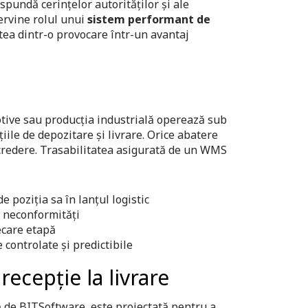
spundă cerințelor autorităților și ale
tervine rolul unui
sistem performant de
atea dintr-o provocare într-un avantaj
tive sau producția industrială operează sub
iile de depozitare și livrare. Orice abatere
ncredere. Trasabilitatea asigurată de un WMS
de poziția sa în lanțul logistic
, neconformități
iecare etapă
e controlate și predictibile
recepție la livrare
 de BITSoftware, este proiectată pentru a