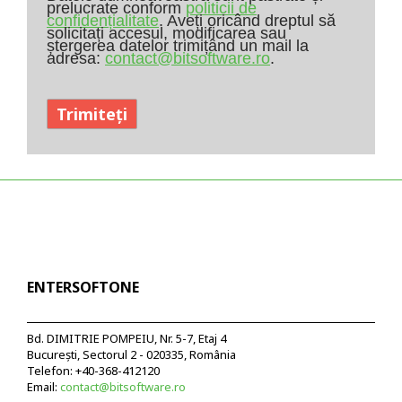
prelucrate conform
politicii de
confidențialitate
. Aveți oricând dreptul să
solicitați accesul, modificarea sau
ștergerea datelor trimițând un mail la
adresa:
contact@bitsoftware.ro
.
ENTERSOFTONE
Bd. DIMITRIE POMPEIU, Nr. 5-7, Etaj 4
București, Sectorul 2 - 020335, România
Telefon: +40-368-412120
Email:
contact@bitsoftware.ro