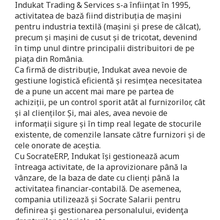
Indukat Trading & Services s-a înființat în 1995,
activitatea de bază fiind distribuția de mașini
pentru industria textilă (mașini și prese de călcat),
precum și mașini de cusut și de tricotat, devenind
în timp unul dintre principalii distribuitori de pe
piața din România.
Ca firmă de distribuție, Indukat avea nevoie de
gestiune logistică eficientă și resimțea necesitatea
de a pune un accent mai mare pe partea de
achiziții, pe un control sporit atât al furnizorilor, cât
și al clienților. Și, mai ales, avea nevoie de
informații sigure și în timp real legate de stocurile
existente, de comenzile lansate către furnizori și de
cele onorate de aceștia.
Cu SocrateERP, Indukat își gestionează acum
întreaga activitate, de la aprovizionare până la
vânzare, de la baza de date cu clienți până la
activitatea financiar-contabilă. De asemenea,
compania utilizează și Socrate Salarii pentru
definirea şi gestionarea personalului, evidenţa