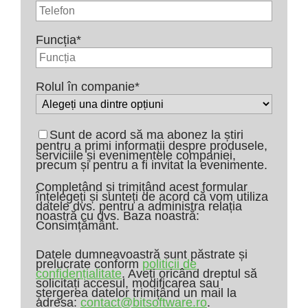
Funcția
*
Rolul în companie
*
Sunt de acord să ma abonez la știri
pentru a primi informații despre produsele,
serviciile și evenimentele companiei,
precum și pentru a fi invitat la evenimente.
Completând și trimițând acest formular
înțelegeți și sunteți de acord că vom utiliza
datele dvs. pentru a administra relația
noastră cu dvs. Baza noastră:
Consimțământ.
Datele dumneavoastră sunt păstrate și
prelucrate conform
politicii de
confidențialitate
. Aveți oricând dreptul să
solicitați accesul, modificarea sau
ștergerea datelor trimițând un mail la
adresa:
contact@bitsoftware.ro
.