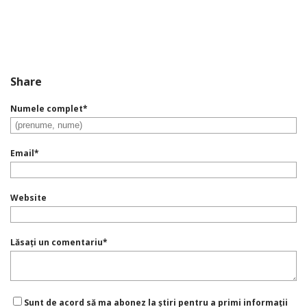
Share
Numele complet
*
Email
*
Website
Lăsați un comentariu
*
Sunt de acord să ma abonez la știri pentru a primi informații